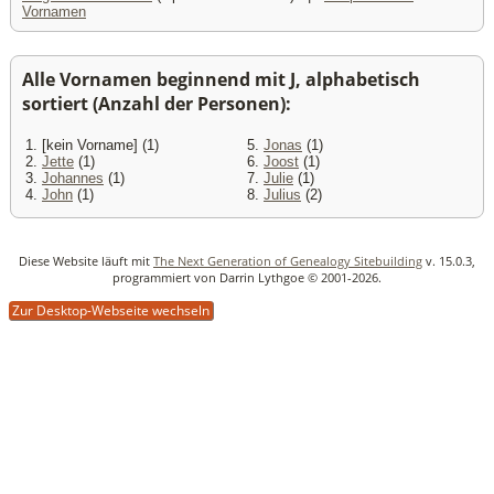
Vornamen
Alle Vornamen beginnend mit J, alphabetisch
sortiert (Anzahl der Personen):
1. [kein Vorname] (1)
5.
Jonas
(1)
2.
Jette
(1)
6.
Joost
(1)
3.
Johannes
(1)
7.
Julie
(1)
4.
John
(1)
8.
Julius
(2)
Diese Website läuft mit
The Next Generation of Genealogy Sitebuilding
v. 15.0.3,
programmiert von Darrin Lythgoe © 2001-2026.
Zur Desktop-Webseite wechseln