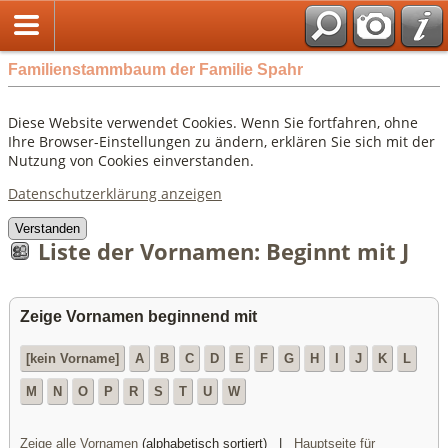
Familienstammbaum der Familie Spahr
Diese Website verwendet Cookies. Wenn Sie fortfahren, ohne
Ihre Browser-Einstellungen zu ändern, erklären Sie sich mit der
Nutzung von Cookies einverstanden.
Datenschutzerklärung anzeigen
Verstanden
Liste der Vornamen: Beginnt mit J
Zeige Vornamen beginnend mit
[kein Vorname]
A
B
C
D
E
F
G
H
I
J
K
L
M
N
O
P
R
S
T
U
W
Zeige alle Vornamen
(alphabetisch sortiert) |
Hauptseite für