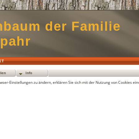
baum der Familie
pahr
KT
ien
Info
ser-Einstellungen zu ändern, erklären Sie sich mit der Nutzung von Cookies ein