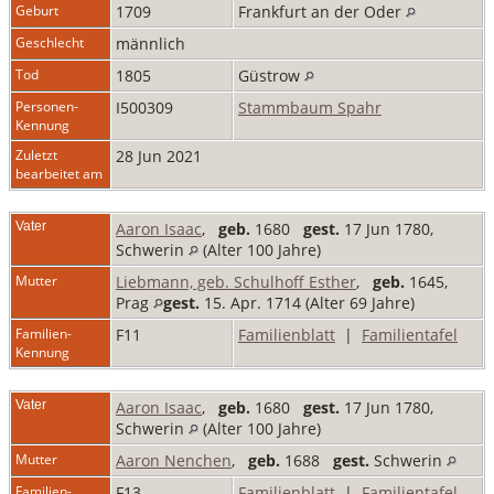
Geburt
1709
Frankfurt an der Oder
Geschlecht
männlich
Tod
1805
Güstrow
Personen-
I500309
Stammbaum Spahr
Kennung
Zuletzt
28 Jun 2021
bearbeitet am
Vater
Aaron Isaac
,
geb.
1680
gest.
17 Jun 1780,
Schwerin
(Alter 100 Jahre)
Mutter
Liebmann, geb. Schulhoff Esther
,
geb.
1645,
Prag
gest.
15. Apr. 1714 (Alter 69 Jahre)
Familien-
F11
Familienblatt
|
Familientafel
Kennung
Vater
Aaron Isaac
,
geb.
1680
gest.
17 Jun 1780,
Schwerin
(Alter 100 Jahre)
Mutter
Aaron Nenchen
,
geb.
1688
gest.
Schwerin
Familien-
F13
Familienblatt
|
Familientafel