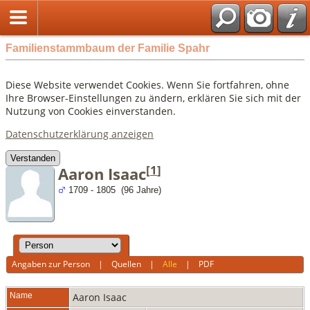
Familienstammbaum der Familie Spahr
Diese Website verwendet Cookies. Wenn Sie fortfahren, ohne
Ihre Browser-Einstellungen zu ändern, erklären Sie sich mit der
Nutzung von Cookies einverstanden.
Datenschutzerklärung anzeigen
Verstanden
[
1
]
Aaron Isaac
1709 - 1805 (96 Jahre)
Angaben zur Person
|
Quellen
|
Alle
|
PDF
Name
Aaron
Isaac